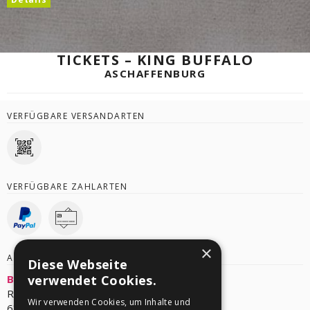
TICKETS – KING BUFFALO
ASCHAFFENBURG
VERFÜGBARE VERSANDARTEN
VERFÜGBARE ZAHLARTEN
×
ANBIETER/VERANSTALTER
Diese Webseite
Berninger Musik & Gastronomie GmbH
verwendet Cookies.
Roßmarkt 19
Wir verwenden Cookies, um Inhalte und
63739 Aschaffenburg