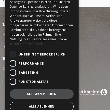
Anzeigen zu personalisieren und unseren
Datenverkehr zu analysieren. Wir geben
Informationen über Ihre Nutzung unserer
Website auch an unsere Werbe- und
Analysepartner weiter, die diese
LINKS
möglicherweise mit anderen Informationen
kombinieren, die Sie ihnen bereitgestellt
AGB
haben oder die sie im Rahmen Ihrer
Nutzung ihrer Dienste gesammelt haben.
Impressum
Weitere Informationen
Datenschutz
UNBEDINGT ERFORDERLICH
SERVICE
PERFORMANCE
tickettoaster Support
TARGETING
Tel.: +49 561 350 296 28 - 0
hallo@tickettoaster.de
FUNKTIONALITÄT
ALLE AKZEPTIEREN
ALLE ABLEHNEN