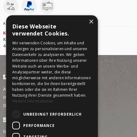
×
ANBIETER/VERANSTALTER
Diese Webseite
verwendet Cookies.
Konzertfabrik Z7
Kraftwerkstrasse 7
Wir verwenden Cookies, um Inhalte und
4133 Pratteln
Anzeigen zu personalisieren und unseren
Datenverkehr zu analysieren. Wir geben
Informationen über Ihre Nutzung unserer
Website auch an unsere Werbe- und
Analysepartner weiter, die diese
LINKS
möglicherweise mit anderen Informationen
kombinieren, die Sie ihnen bereitgestellt
AGB
haben oder die sie im Rahmen Ihrer
Nutzung ihrer Dienste gesammelt haben.
Impressum
Weitere Informationen
Datenschutz
UNBEDINGT ERFORDERLICH
SERVICE
PERFORMANCE
tickettoaster Support
TARGETING