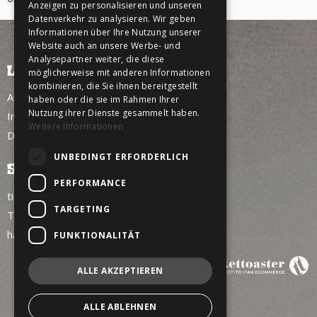
Anzeigen zu personalisieren und unseren
Datenverkehr zu analysieren. Wir geben
Informationen über Ihre Nutzung unserer
Website auch an unsere Werbe- und
Analysepartner weiter, die diese
LINKS
möglicherweise mit anderen Informationen
kombinieren, die Sie ihnen bereitgestellt
AGB
haben oder die sie im Rahmen Ihrer
Nutzung ihrer Dienste gesammelt haben.
Impressum
Weitere Informationen
Datenschutz
UNBEDINGT ERFORDERLICH
SERVICE
PERFORMANCE
tickettoaster Support
TARGETING
Tel.: +49 561 350 296 28 - 0
hallo@tickettoaster.de
FUNKTIONALITÄT
ALLE AKZEPTIEREN
ALLE ABLEHNEN