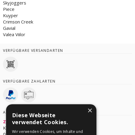
Skyjoggers
Piece
Kuyper
Crimson Creek
Gavial
Valea Viilor
VERFÜGBARE VERSANDARTEN
VERFÜGBARE ZAHLARTEN
×
ANBIETER/VERANSTALTER
Diese Webseite
Zum Faulen August
verwendet Cookies.
Karl-Liebknecht-Straße 29
Wir verwenden Cookies, um Inhalte und
03046 Cottbus