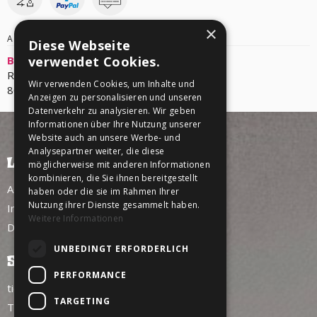
×
ANBIETER/VERANSTALTER
Diese Webseite
Backstage Concerts GmbH
verwendet Cookies.
Reitknechtstr. 6
Wir verwenden Cookies, um Inhalte und
80639 München
Anzeigen zu personalisieren und unseren
Datenverkehr zu analysieren. Wir geben
Informationen über Ihre Nutzung unserer
Website auch an unsere Werbe- und
Analysepartner weiter, die diese
LINKS
möglicherweise mit anderen Informationen
kombinieren, die Sie ihnen bereitgestellt
AGB
haben oder die sie im Rahmen Ihrer
Nutzung ihrer Dienste gesammelt haben.
Impressum
Weitere Informationen
Datenschutz
UNBEDINGT ERFORDERLICH
SERVICE
PERFORMANCE
tickettoaster Support
TARGETING
Tel.: +49 561 350 296 28 - 0