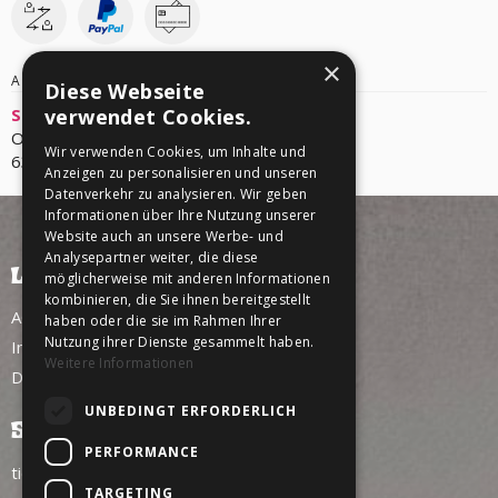
×
ANBIETER/VERANSTALTER
Diese Webseite
Sound Of Liberation GmbH
verwendet Cookies.
Obernburger Strasse 26
Wir verwenden Cookies, um Inhalte und
63925 Laudenbach
Anzeigen zu personalisieren und unseren
Datenverkehr zu analysieren. Wir geben
Informationen über Ihre Nutzung unserer
Website auch an unsere Werbe- und
Analysepartner weiter, die diese
LINKS
möglicherweise mit anderen Informationen
kombinieren, die Sie ihnen bereitgestellt
AGB
haben oder die sie im Rahmen Ihrer
Nutzung ihrer Dienste gesammelt haben.
Impressum
Weitere Informationen
Datenschutz
UNBEDINGT ERFORDERLICH
SERVICE
PERFORMANCE
tickettoaster Support
TARGETING