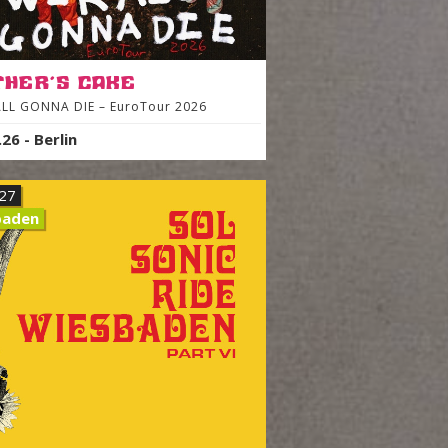
her´s Cake
ALL GONNA DIE – EuroTour 2026
.26
-
Berlin
.27
baden