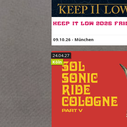
Keep It Low 2026 Fri
09.10.26
-
München
24.04.27
Köln