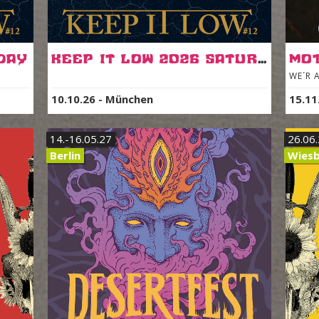
day
Keep It Low 2026 Saturday
Mot
WE´R 
10.10.26
-
München
15.11
14.-16.05.27
26.06
Berlin
Wies