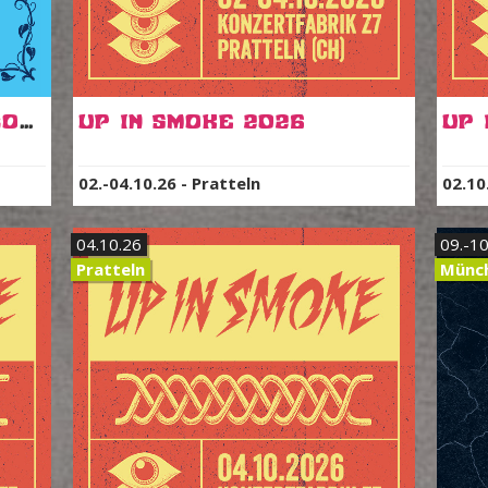
My Sleeping Karma, Rotor, Lucid Void & more
Up In Smoke 2026
Up 
02.-04.10.26
-
Pratteln
02.10
04.10.26
09.-10
Pratteln
Münc