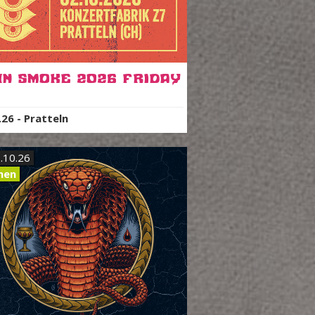
In Smoke 2026 Friday
.26
-
Pratteln
.10.26
hen