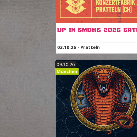
03.10.26
-
Pratteln
09.10.26
München