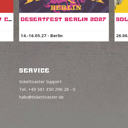
SOL Sonic Ride Part V Cologne Blind Bird Tickets
Desertfest Berlin 2027
14.-16.05.27
-
Berlin
26.06
SERVICE
tickettoaster Support
Tel.: +49 561 350 296 28 - 0
hallo@tickettoaster.de