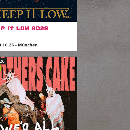
p It Low 2026
0.10.26
-
München
.26