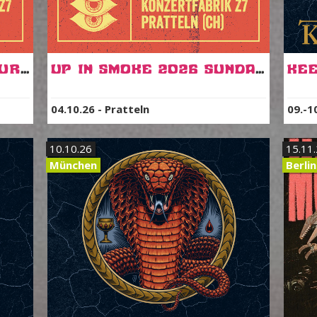
Up In Smoke 2026 Saturday
Up In Smoke 2026 Sunday
Kee
04.10.26
-
Pratteln
09.-1
10.10.26
15.11
München
Berlin