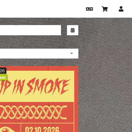
Nach Datum filtern
.26
eln