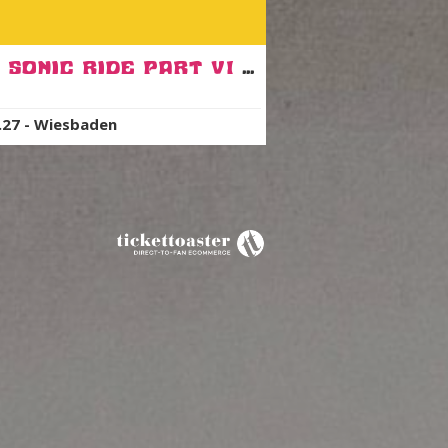
SOL Sonic Ride Part VI Wiesbaden Blind Bird Ticket
.27
-
Wiesbaden